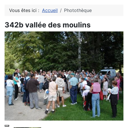
Vous êtes ici :
Accueil
Photothèque
342b vallée des moulins