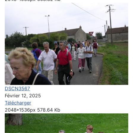
DSCN3567
Février 12, 2025
Télécharger
2048*1536px
578.64 Kb