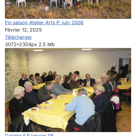
Fin saison Atelier Arts P. juin 2006
Février 12, 2025
Télécharger
3072*2304px
2.5 Mb
Galette F.R.janvier 06