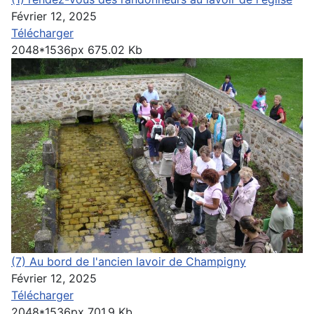
Février 12, 2025
Télécharger
2048*1536px
675.02 Kb
(7) Au bord de l'ancien lavoir de Champigny
Février 12, 2025
Télécharger
2048*1536px
701.9 Kb