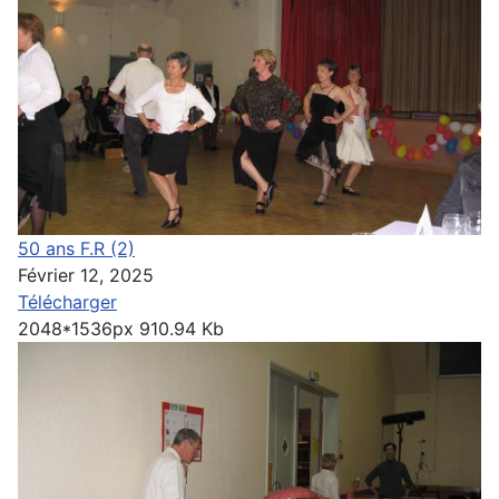
50 ans F.R (2)
Février 12, 2025
Télécharger
2048*1536px
910.94 Kb