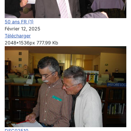
50 ans FR (1)
Février 12, 2025
Télécharger
2048*1536px
777.99 Kb
DSC02510