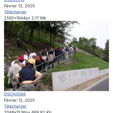
Février 12, 2025
Télécharger
2592*1944px
2.17 Mb
DSCN3566
Février 12, 2025
Télécharger
2048*1536px
668.82 Kb