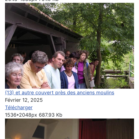
(13) et autre couvert près des anciens moulins
Février 12, 2025
Télécharger
1536*2048px
687.93 Kb