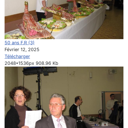
50 ans F.R (3)
Février 12, 2025
Télécharger
2048*1536px
908.96 Kb