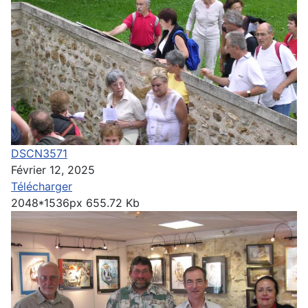
DSCN3571
Février 12, 2025
Télécharger
2048*1536px
655.72 Kb